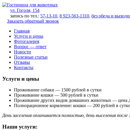
Skip
to
ул. Гоголя, 154
content
запись по тел.:
57-13-10
,
8 923-563-1310
,
без обеда и выход
Заказать обратный звонок
Главная
Услуги и цены
Фотогалерея
Вопрос — ответ
Новости
Полезные статьи
Отзывы
Контакты
Услуги и цены
Проживание собаки — 1500 рублей в сутки
Проживание кошки — 500 рублей в сутки
Проживание других видов домашних животных — цена 
Полнорационное кормление: кошки — 200 рублей в сутки
День заселения оплачивается полностью, день выселения после
Наши услуги: