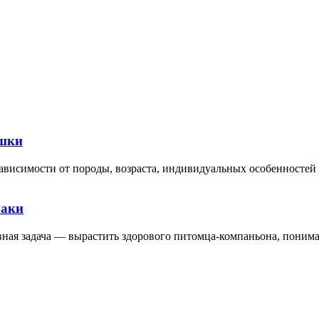
ошки
ависимости от породы, возраста, индивидуальных особенностей
баки
авная задача — вырастить здорового питомца-компаньона, пони